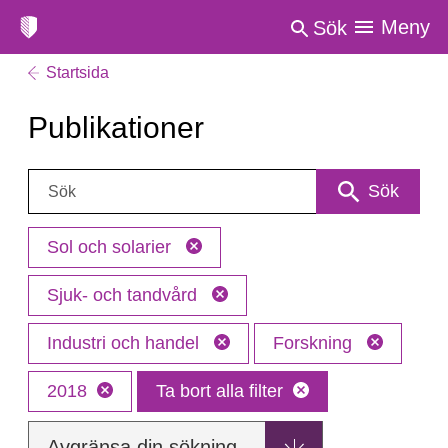
Meny
Sök
Startsida
Publikationer
Sök:
Sök
Sol och solarier
Sjuk- och tandvård
Industri och handel
Forskning
2018
Ta bort alla filter
Avgränsa din sökning