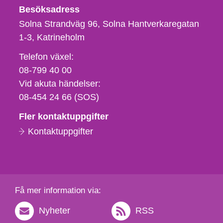
Besöksadress
Solna Strandväg 96, Solna Hantverkaregatan
1-3
Katrineholm
Telefon,
Telefon växel:
fax
08-799 40 00
och
Vid akuta händelser:
e-
08-454 24 66 (SOS)
postadress
Fler kontaktuppgifter
Kontaktuppgifter
Få mer information via:
Nyheter
RSS