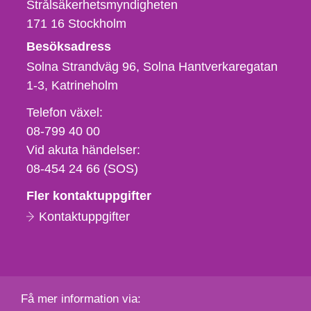
Strålsäkerhetsmyndigheten
171 16
Stockholm
Besöksadress
Solna Strandväg 96, Solna Hantverkaregatan
1-3
Katrineholm
Telefon,
Telefon växel:
fax
08-799 40 00
och
Vid akuta händelser:
e-
08-454 24 66 (SOS)
postadress
Fler kontaktuppgifter
Kontaktuppgifter
Få mer information via: