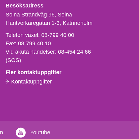
Besöksadress
Solna Strandväg 96, Solna
Hantverkaregatan 1-3
Katrineholm
Telefon,
Telefon växel:
08-799 40 00
fax
Fax:
08-799 40 10
och
Vid akuta händelser:
08-454 24 66
e-
(SOS)
postadress
Fler kontaktuppgifter
Kontaktuppgifter
in
Youtube