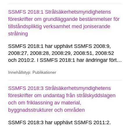
SSMFS 2018:1 Strålsäkerhetsmyndighetens
föreskrifter om grundläggande bestämmelser för
tillståndspliktig verksamhet med joniserande
strålning
SSMFS 2018:1 har upphävt SSMFS 2008:9,
2008:27, 2008:28, 2008:29, 2008:51, 2008:52
och 2010:2. I SSMFS 2018:1 har ändringar förts
in genom SSMFS 2019:7, SSMFS 2021:3,
Innehållstyp: Publikationer
SSMFS 2022:14, SSMFS 2024:2 och SSMFS
2025:6.
SSMFS 2018:3 Strålsäkerhetsmyndighetens
föreskrifter om undantag från strålskyddslagen
och om friklassning av material,
byggnadsstrukturer och områden
SSMFS 2018:3 har upphävt SSMFS 2011:2.