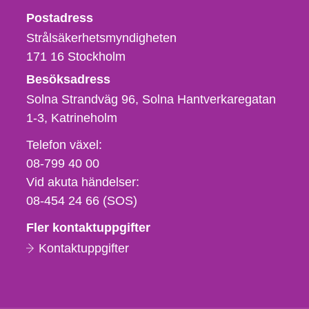
Strålsäkerhetsmyndigheten
Postadress
Strålsäkerhetsmyndigheten
171 16
Stockholm
Besöksadress
Solna Strandväg 96, Solna Hantverkaregatan
1-3
Katrineholm
Telefon,
Telefon växel:
fax
08-799 40 00
och
Vid akuta händelser:
e-
08-454 24 66 (SOS)
postadress
Fler kontaktuppgifter
Kontaktuppgifter