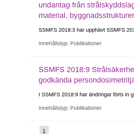
undantag från strålskyddsla
material, byggnadsstruktur
SSMFS 2018:3 har upphävt SSMFS 201
Innehållstyp: Publikationer
SSMFS 2018:9 Strålsäkerhet
godkända persondosimetritj
I SSMFS 2018:9 har ändringar förts i
Innehållstyp: Publikationer
(nuvarande
1
Gå