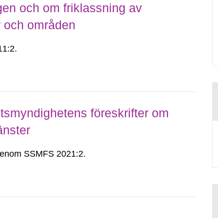
gen och om friklassning av
er och områden
1:2.
smyndighetens föreskrifter om
änster
n genom SSMFS 2021:2.