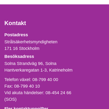
Kontakt
Strålsäkerhetsmyndigheten
Postadress
Strålsäkerhetsmyndigheten
171 16
Stockholm
Besöksadress
Solna Strandväg 96, Solna
Hantverkaregatan 1-3
Katrineholm
Telefon,
Telefon växel:
08-799 40 00
fax
Fax:
08-799 40 10
och
Vid akuta händelser:
08-454 24 66
e-
(SOS)
postadress
Fler kontaktuppgifter