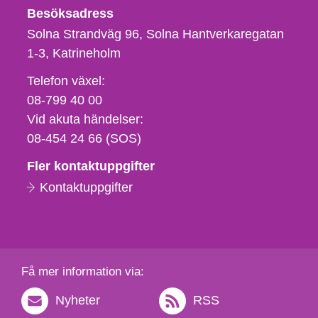
Besöksadress
Solna Strandväg 96, Solna Hantverkaregatan
1-3
Katrineholm
Telefon,
Telefon växel:
fax
08-799 40 00
och
Vid akuta händelser:
e-
08-454 24 66 (SOS)
postadress
Fler kontaktuppgifter
Kontaktuppgifter
Få mer information via:
Nyheter
RSS