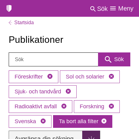
Meny
Sök
Startsida
Publikationer
Sök:
Sök
Föreskrifter
Sol och solarier
Sjuk- och tandvård
Radioaktivt avfall
Forskning
Svenska
Ta bort alla filter
Avgränsa din sökning