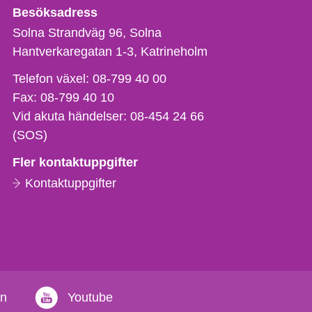
Besöksadress
Solna Strandväg 96, Solna
Hantverkaregatan 1-3
Katrineholm
Telefon,
Telefon växel:
08-799 40 00
fax
Fax:
08-799 40 10
och
Vid akuta händelser:
08-454 24 66
e-
(SOS)
postadress
Fler kontaktuppgifter
Kontaktuppgifter
in
Youtube