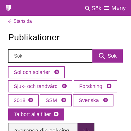
Meny
Sök
Startsida
Publikationer
Sök:
Sök
Sol och solarier
Sjuk- och tandvård
Forskning
2018
SSM
Svenska
Ta bort alla filter
Avgränsa din sökning