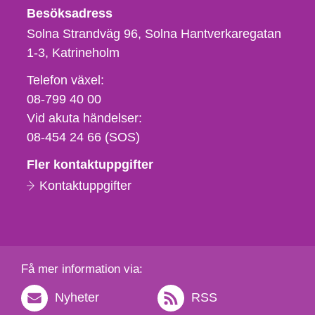
Besöksadress
Solna Strandväg 96, Solna Hantverkaregatan
1-3
Katrineholm
Telefon,
Telefon växel:
fax
08-799 40 00
och
Vid akuta händelser:
e-
08-454 24 66 (SOS)
postadress
Fler kontaktuppgifter
Kontaktuppgifter
Få mer information via:
Nyheter
RSS