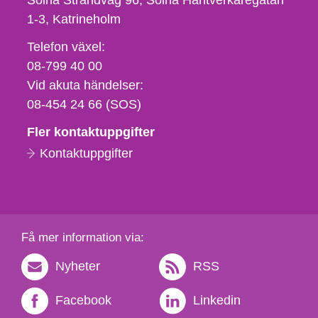
Solna Strandväg 96, Solna Hantverkaregatan
1-3
Katrineholm
Telefon,
Telefon växel:
fax
08-799 40 00
och
Vid akuta händelser:
e-
08-454 24 66 (SOS)
postadress
Fler kontaktuppgifter
Kontaktuppgifter
Få mer information via:
Nyheter
RSS
Facebook
Linkedin