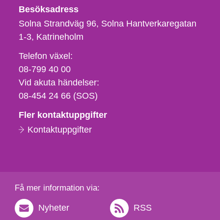
Besöksadress
Solna Strandväg 96, Solna Hantverkaregatan
1-3
Katrineholm
Telefon,
Telefon växel:
fax
08-799 40 00
och
Vid akuta händelser:
e-
08-454 24 66 (SOS)
postadress
Fler kontaktuppgifter
Kontaktuppgifter
Få mer information via:
Nyheter
RSS