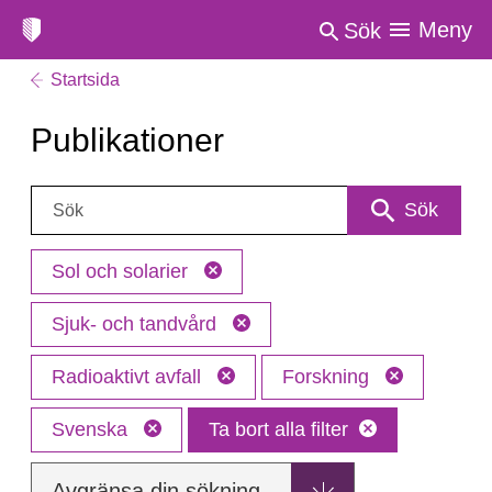
Meny
Sök
Startsida
Publikationer
Sök:
Sök
Sol och solarier
Sjuk- och tandvård
Radioaktivt avfall
Forskning
Svenska
Ta bort alla filter
Avgränsa din sökning