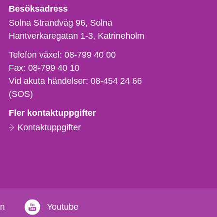
Besöksadress
Solna Strandväg 96, Solna
Hantverkaregatan 1-3
Katrineholm
Telefon,
Telefon växel:
08-799 40 00
fax
Fax:
08-799 40 10
och
Vid akuta händelser:
08-454 24 66
e-
(SOS)
postadress
Fler kontaktuppgifter
Kontaktuppgifter
in
Youtube