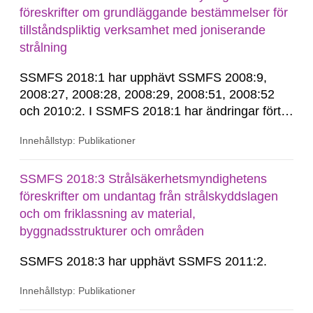
föreskrifter om grundläggande bestämmelser för
tillståndspliktig verksamhet med joniserande
strålning
SSMFS 2018:1 har upphävt SSMFS 2008:9,
2008:27, 2008:28, 2008:29, 2008:51, 2008:52
och 2010:2. I SSMFS 2018:1 har ändringar förts
in genom SSMFS 2019:7, SSMFS 2021:3,
Innehållstyp: Publikationer
SSMFS 2022:14, SSMFS 2024:2 och SSMFS
2025:6.
SSMFS 2018:3 Strålsäkerhetsmyndighetens
föreskrifter om undantag från strålskyddslagen
och om friklassning av material,
byggnadsstrukturer och områden
SSMFS 2018:3 har upphävt SSMFS 2011:2.
Innehållstyp: Publikationer