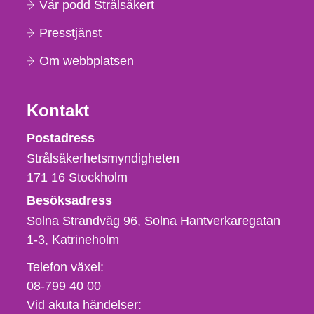
Vår podd Strålsäkert
Presstjänst
Om webbplatsen
Kontakt
Strålsäkerhetsmyndigheten
Postadress
Strålsäkerhetsmyndigheten
171 16
Stockholm
Besöksadress
Solna Strandväg 96, Solna Hantverkaregatan
1-3
Katrineholm
Telefon,
Telefon växel:
fax
08-799 40 00
och
Vid akuta händelser: