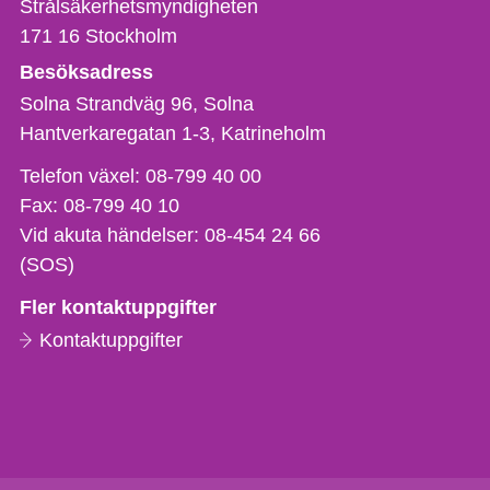
Strålsäkerhetsmyndigheten
171 16
Stockholm
Besöksadress
Solna Strandväg 96, Solna
Hantverkaregatan 1-3
Katrineholm
Telefon,
Telefon växel:
08-799 40 00
fax
Fax:
08-799 40 10
och
Vid akuta händelser:
08-454 24 66
e-
(SOS)
postadress
Fler kontaktuppgifter
Kontaktuppgifter