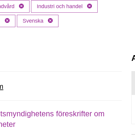
andvård
Industri och handel
M
Svenska
m
smyndighetens föreskrifter om
heter