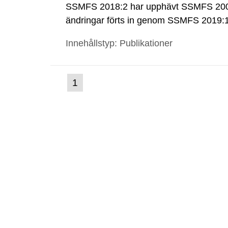
SSMFS 2018:2 har upphävt SSMFS 2008
ändringar förts in genom SSMFS 2019
Innehållstyp: Publikationer
(nuvarande
1
Gå
till
sida)
sida: