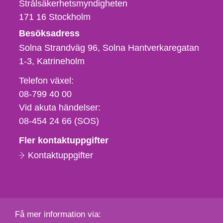
Strålsäkerhetsmyndigheten
171 16
Stockholm
Besöksadress
Solna Strandväg 96, Solna Hantverkaregatan
1-3
Katrineholm
Telefon,
Telefon växel:
fax
08-799 40 00
och
Vid akuta händelser:
e-
08-454 24 66 (SOS)
postadress
Fler kontaktuppgifter
Kontaktuppgifter
Få mer information via: