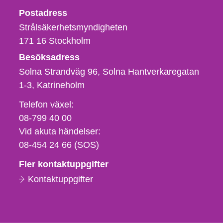
Strålsäkerhetsmyndigheten
Postadress
Strålsäkerhetsmyndigheten
171 16
Stockholm
Besöksadress
Solna Strandväg 96, Solna Hantverkaregatan
1-3
Katrineholm
Telefon,
Telefon växel:
fax
08-799 40 00
och
Vid akuta händelser:
e-
08-454 24 66 (SOS)
postadress
Fler kontaktuppgifter
Kontaktuppgifter