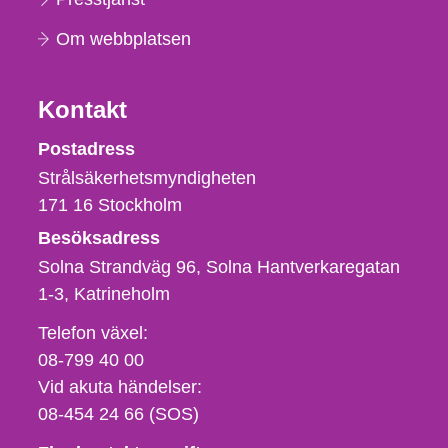
Om webbplatsen
Kontakt
Strålsäkerhetsmyndigheten
Postadress
Strålsäkerhetsmyndigheten
171 16
Stockholm
Besöksadress
Solna Strandväg 96, Solna Hantverkaregatan
1-3
Katrineholm
Telefon,
Telefon växel:
fax
08-799 40 00
och
Vid akuta händelser:
e-
08-454 24 66 (SOS)
postadress