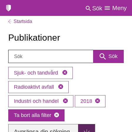
Meny
Sök
Startsida
Publikationer
Sök:
Sök
Sjuk- och tandvård
Radioaktivt avfall
Industri och handel
2018
Ta bort alla filter
Avgränsa din sökning