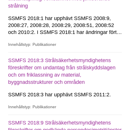
strålning
SSMFS 2018:1 har upphävt SSMFS 2008:9,
2008:27, 2008:28, 2008:29, 2008:51, 2008:52
och 2010:2. I SSMFS 2018:1 har ändringar förts
in genom SSMFS 2019:7, SSMFS 2021:3,
Innehållstyp: Publikationer
SSMFS 2022:14, SSMFS 2024:2 och SSMFS
2025:6.
SSMFS 2018:3 Strålsäkerhetsmyndighetens
föreskrifter om undantag från strålskyddslagen
och om friklassning av material,
byggnadsstrukturer och områden
SSMFS 2018:3 har upphävt SSMFS 2011:2.
Innehållstyp: Publikationer
SSMFS 2018:9 Strålsäkerhetsmyndighetens