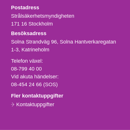
Strålsäkerhetsmyndigheten
Postadress
Strålsäkerhetsmyndigheten
171 16
Stockholm
Besöksadress
Solna Strandväg 96, Solna Hantverkaregatan
1-3
Katrineholm
Telefon,
Telefon växel:
fax
08-799 40 00
och
Vid akuta händelser:
e-
08-454 24 66 (SOS)
postadress
Fler kontaktuppgifter
Kontaktuppgifter