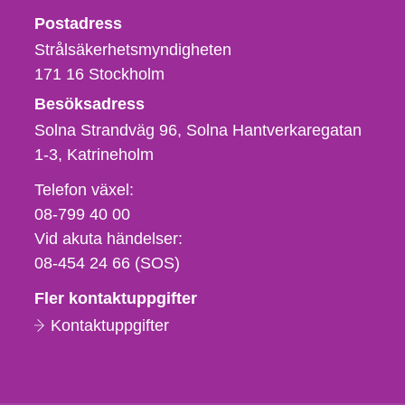
Strålsäkerhetsmyndigheten
Postadress
Strålsäkerhetsmyndigheten
171 16
Stockholm
Besöksadress
Solna Strandväg 96, Solna Hantverkaregatan
1-3
Katrineholm
Telefon,
Telefon växel:
fax
08-799 40 00
och
Vid akuta händelser:
e-
08-454 24 66 (SOS)
postadress
Fler kontaktuppgifter
Kontaktuppgifter