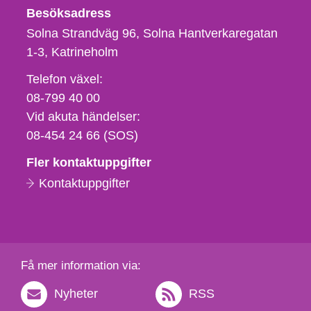
Besöksadress
Solna Strandväg 96, Solna Hantverkaregatan
1-3
Katrineholm
Telefon,
Telefon växel:
fax
08-799 40 00
och
Vid akuta händelser:
e-
08-454 24 66 (SOS)
postadress
Fler kontaktuppgifter
Kontaktuppgifter
Få mer information via:
Nyheter
RSS