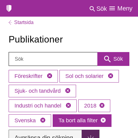
Meny
Sök
Startsida
Publikationer
Sök:
Sök
Föreskrifter
Sol och solarier
Sjuk- och tandvård
Industri och handel
2018
Svenska
Ta bort alla filter
Avgränsa din sökning