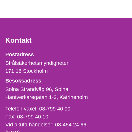
Kontakt
Strålsäkerhetsmyndigheten
Postadress
Strålsäkerhetsmyndigheten
171 16
Stockholm
Besöksadress
Solna Strandväg 96, Solna
Hantverkaregatan 1-3
Katrineholm
Telefon,
Telefon växel:
08-799 40 00
fax
Fax:
08-799 40 10
och
Vid akuta händelser:
08-454 24 66
e-