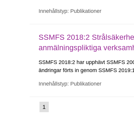
Innehållstyp: Publikationer
SSMFS 2018:2 Strålsäkerhet
anmälningspliktiga verksam
SSMFS 2018:2 har upphävt SSMFS 2008
ändringar förts in genom SSMFS 2019
Innehållstyp: Publikationer
(nuvarande
1
Gå
till
sida)
sida: