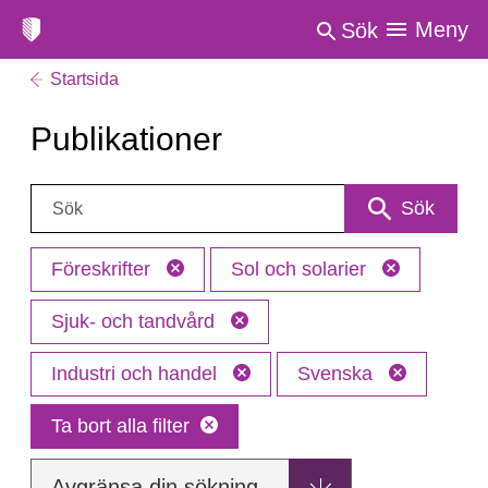
Meny
Sök
Startsida
Publikationer
Sök:
Sök
Föreskrifter
Sol och solarier
Sjuk- och tandvård
Industri och handel
Svenska
Ta bort alla filter
Avgränsa din sökning