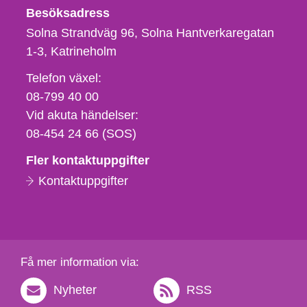
Besöksadress
Solna Strandväg 96, Solna Hantverkaregatan
1-3
Katrineholm
Telefon,
Telefon växel:
fax
08-799 40 00
och
Vid akuta händelser:
e-
08-454 24 66 (SOS)
postadress
Fler kontaktuppgifter
Kontaktuppgifter
Få mer information via:
Nyheter
RSS