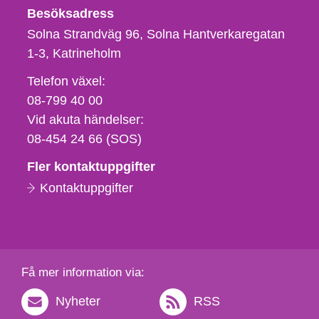
Besöksadress
Solna Strandväg 96, Solna Hantverkaregatan
1-3
Katrineholm
Telefon,
Telefon växel:
fax
08-799 40 00
och
Vid akuta händelser:
e-
08-454 24 66 (SOS)
postadress
Fler kontaktuppgifter
Kontaktuppgifter
Få mer information via:
Nyheter
RSS