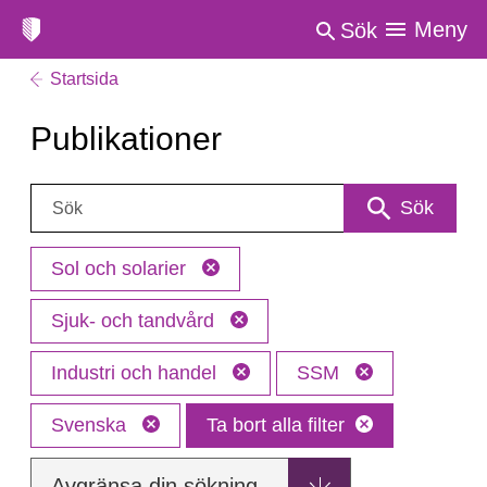
Meny
Sök
Startsida
Publikationer
Sök:
Sök
Sol och solarier
Sjuk- och tandvård
Industri och handel
SSM
Svenska
Ta bort alla filter
Avgränsa din sökning