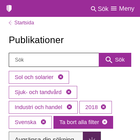
Meny
Sök
Startsida
Publikationer
Sök:
Sök
Sol och solarier
Sjuk- och tandvård
Industri och handel
2018
Svenska
Ta bort alla filter
Avgränsa din sökning