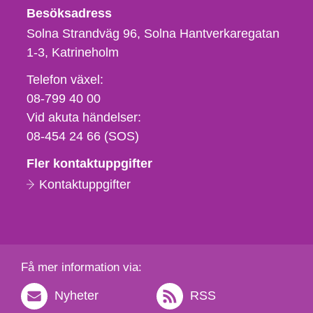
Besöksadress
Solna Strandväg 96, Solna Hantverkaregatan
1-3
Katrineholm
Telefon,
Telefon växel:
fax
08-799 40 00
och
Vid akuta händelser:
e-
08-454 24 66 (SOS)
postadress
Fler kontaktuppgifter
Kontaktuppgifter
Få mer information via:
Nyheter
RSS