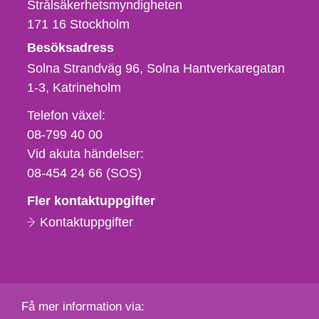
Strålsäkerhetsmyndigheten
171 16
Stockholm
Besöksadress
Solna Strandväg 96, Solna Hantverkaregatan
1-3
Katrineholm
Telefon,
Telefon växel:
fax
08-799 40 00
och
Vid akuta händelser:
e-
08-454 24 66 (SOS)
postadress
Fler kontaktuppgifter
Kontaktuppgifter
Få mer information via: