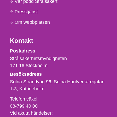
Vår podd Strålsäkert
Presstjänst
Om webbplatsen
Kontakt
Strålsäkerhetsmyndigheten
Postadress
Strålsäkerhetsmyndigheten
171 16
Stockholm
Besöksadress
Solna Strandväg 96, Solna Hantverkaregatan
1-3
Katrineholm
Telefon,
Telefon växel:
fax
08-799 40 00
och
Vid akuta händelser: