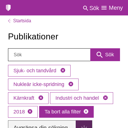
Meny
Sök
Startsida
Publikationer
Sök:
Sök
Sjuk- och tandvård
Nukleär icke-spridning
Kärnkraft
Industri och handel
2018
Ta bort alla filter
Avgränsa din sökning