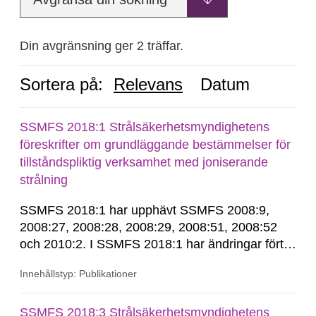
Din avgränsning ger 2 träffar.
Sortera på:
Relevans
Datum
SSMFS 2018:1 Strålsäkerhetsmyndighetens
föreskrifter om grundläggande bestämmelser för
tillståndspliktig verksamhet med joniserande
strålning
SSMFS 2018:1 har upphävt SSMFS 2008:9,
2008:27, 2008:28, 2008:29, 2008:51, 2008:52
och 2010:2. I SSMFS 2018:1 har ändringar förts
in genom SSMFS 2019:7, SSMFS 2021:3,
Innehållstyp: Publikationer
SSMFS 2022:14, SSMFS 2024:2 och SSMFS
2025:6.
SSMFS 2018:3 Strålsäkerhetsmyndighetens