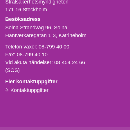
Strålsäkerhetsmyndigheten
171 16
Stockholm
Besöksadress
Solna Strandväg 96, Solna
Hantverkaregatan 1-3
Katrineholm
Telefon,
Telefon växel:
08-799 40 00
fax
Fax:
08-799 40 10
och
Vid akuta händelser:
08-454 24 66
e-
(SOS)
postadress
Fler kontaktuppgifter
Kontaktuppgifter