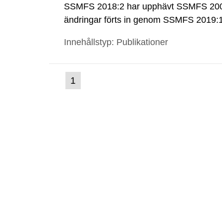
SSMFS 2018:2 har upphävt SSMFS 2008
ändringar förts in genom SSMFS 2019
Innehållstyp: Publikationer
(nuvarande
1
Gå
till
sida)
sida: