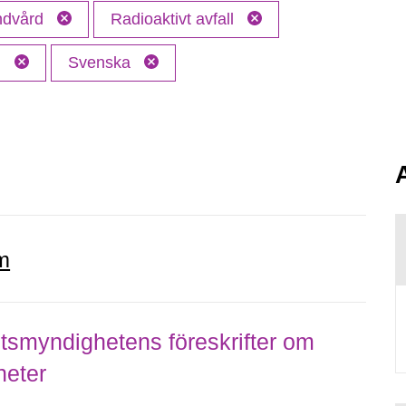
andvård
Radioaktivt avfall
M
Svenska
m
smyndighetens föreskrifter om
heter