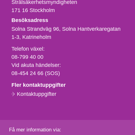
Strålsäkerhetsmyndigheten
171 16
Stockholm
Besöksadress
Solna Strandväg 96, Solna Hantverkaregatan
1-3
Katrineholm
Telefon,
Telefon växel:
fax
08-799 40 00
och
Vid akuta händelser:
e-
08-454 24 66 (SOS)
postadress
Fler kontaktuppgifter
Kontaktuppgifter
Få mer information via: