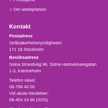
Om webbplatsen
Kontakt
Strålsäkerhetsmyndigheten
Postadress
Strålsäkerhetsmyndigheten
171 16
Stockholm
Besöksadress
Solna Strandväg 96, Solna Hantverkaregatan
1-3
Katrineholm
Telefon,
Telefon växel:
fax
08-799 40 00
och
Vid akuta händelser:
e-
08-454 24 66 (SOS)
postadress