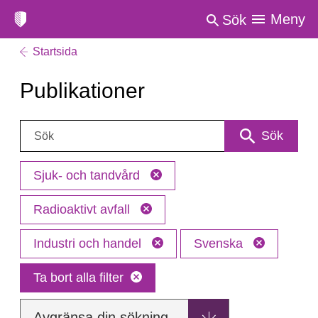
Meny
Sök
Startsida
Publikationer
Sök:
Sök
Sjuk- och tandvård
Radioaktivt avfall
Industri och handel
Svenska
Ta bort alla filter
Avgränsa din sökning