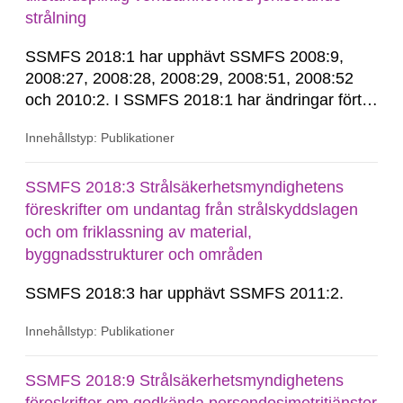
strålning
SSMFS 2018:1 har upphävt SSMFS 2008:9,
2008:27, 2008:28, 2008:29, 2008:51, 2008:52
och 2010:2. I SSMFS 2018:1 har ändringar förts
in genom SSMFS 2019:7, SSMFS 2021:3,
Innehållstyp: Publikationer
SSMFS 2022:14, SSMFS 2024:2 och SSMFS
2025:6.
SSMFS 2018:3 Strålsäkerhetsmyndighetens
föreskrifter om undantag från strålskyddslagen
och om friklassning av material,
byggnadsstrukturer och områden
SSMFS 2018:3 har upphävt SSMFS 2011:2.
Innehållstyp: Publikationer
SSMFS 2018:9 Strålsäkerhetsmyndighetens