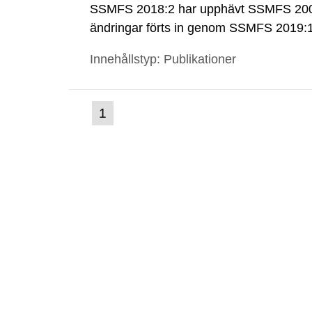
SSMFS 2018:2 har upphävt SSMFS 2008
ändringar förts in genom SSMFS 2019
Innehållstyp: Publikationer
(nuvarande
1
Gå
till
sida)
sida: