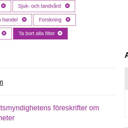
Sjuk- och tandvård
ch handel
Forskning
Ta bort alla filter
m
smyndighetens föreskrifter om
heter