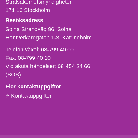
Strålsäkerhetsmyndigheten
171 16
Stockholm
Besöksadress
Solna Strandväg 96, Solna
Hantverkaregatan 1-3
Katrineholm
Telefon,
Telefon växel:
08-799 40 00
fax
Fax:
08-799 40 10
och
Vid akuta händelser:
08-454 24 66
e-
(SOS)
postadress
Fler kontaktuppgifter
Kontaktuppgifter