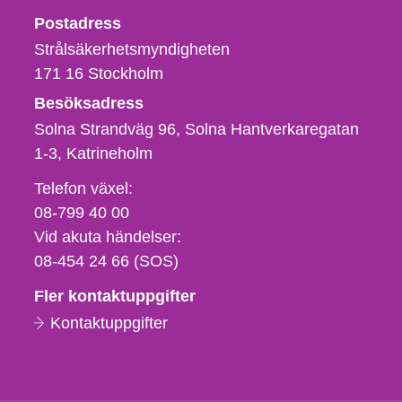
Strålsäkerhetsmyndigheten
Postadress
Strålsäkerhetsmyndigheten
171 16
Stockholm
Besöksadress
Solna Strandväg 96, Solna Hantverkaregatan
1-3
Katrineholm
Telefon,
Telefon växel:
fax
08-799 40 00
och
Vid akuta händelser:
e-
08-454 24 66 (SOS)
postadress
Fler kontaktuppgifter
Kontaktuppgifter