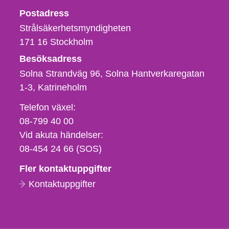
Strålsäkerhetsmyndigheten
Postadress
Strålsäkerhetsmyndigheten
171 16
Stockholm
Besöksadress
Solna Strandväg 96, Solna Hantverkaregatan
1-3
Katrineholm
Telefon,
Telefon växel:
fax
08-799 40 00
och
Vid akuta händelser:
e-
08-454 24 66 (SOS)
postadress
Fler kontaktuppgifter
Kontaktuppgifter