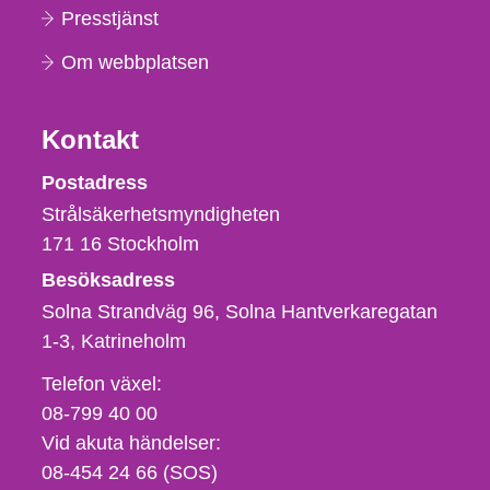
Presstjänst
Om webbplatsen
Kontakt
Strålsäkerhetsmyndigheten
Postadress
Strålsäkerhetsmyndigheten
171 16
Stockholm
Besöksadress
Solna Strandväg 96, Solna Hantverkaregatan
1-3
Katrineholm
Telefon,
Telefon växel:
fax
08-799 40 00
och
Vid akuta händelser:
e-
08-454 24 66 (SOS)