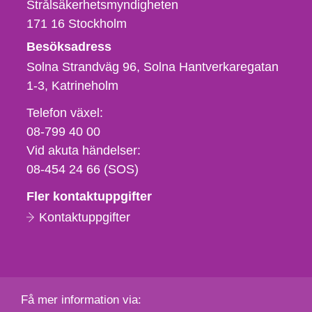
Strålsäkerhetsmyndigheten
171 16
Stockholm
Besöksadress
Solna Strandväg 96, Solna Hantverkaregatan
1-3
Katrineholm
Telefon,
Telefon växel:
fax
08-799 40 00
och
Vid akuta händelser:
e-
08-454 24 66 (SOS)
postadress
Fler kontaktuppgifter
Kontaktuppgifter
Få mer information via: