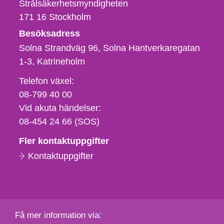
Strålsäkerhetsmyndigheten
171 16
Stockholm
Besöksadress
Solna Strandväg 96, Solna Hantverkaregatan
1-3
Katrineholm
Telefon,
Telefon växel:
fax
08-799 40 00
och
Vid akuta händelser:
e-
08-454 24 66 (SOS)
postadress
Fler kontaktuppgifter
Kontaktuppgifter
Få mer information via: