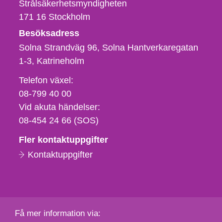
Strålsäkerhetsmyndigheten
171 16
Stockholm
Besöksadress
Solna Strandväg 96, Solna Hantverkaregatan
1-3
Katrineholm
Telefon,
Telefon växel:
fax
08-799 40 00
och
Vid akuta händelser:
e-
08-454 24 66 (SOS)
postadress
Fler kontaktuppgifter
Kontaktuppgifter
Få mer information via: