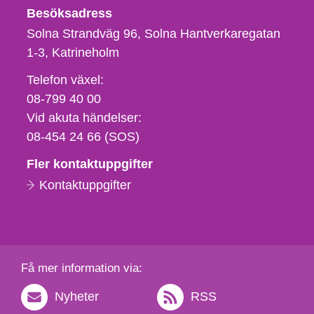
Besöksadress
Solna Strandväg 96, Solna Hantverkaregatan
1-3
Katrineholm
Telefon,
Telefon växel:
fax
08-799 40 00
och
Vid akuta händelser:
e-
08-454 24 66 (SOS)
postadress
Fler kontaktuppgifter
Kontaktuppgifter
Få mer information via:
Nyheter
RSS