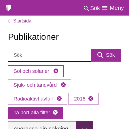
Meny
Sök
Startsida
Publikationer
Sök:
Sök
Sol och solarier
Sjuk- och tandvård
Radioaktivt avfall
2018
Ta bort alla filter
Avgränsa din sökning