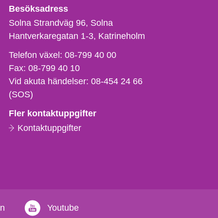
Besöksadress
Solna Strandväg 96, Solna
Hantverkaregatan 1-3
Katrineholm
Telefon,
Telefon växel:
08-799 40 00
fax
Fax:
08-799 40 10
och
Vid akuta händelser:
08-454 24 66
e-
(SOS)
postadress
Fler kontaktuppgifter
Kontaktuppgifter
in
Youtube