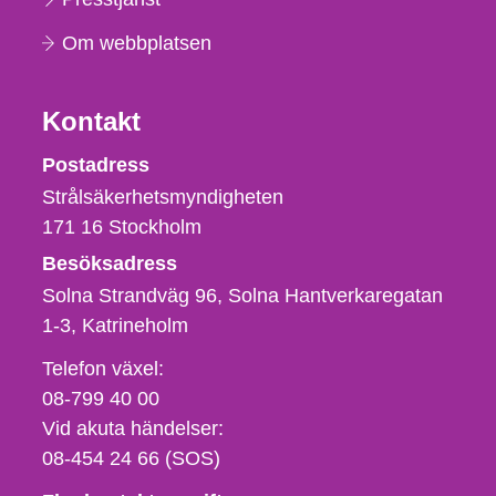
Om webbplatsen
Kontakt
Strålsäkerhetsmyndigheten
Postadress
Strålsäkerhetsmyndigheten
171 16
Stockholm
Besöksadress
Solna Strandväg 96, Solna Hantverkaregatan
1-3
Katrineholm
Telefon,
Telefon växel:
fax
08-799 40 00
och
Vid akuta händelser:
e-
08-454 24 66 (SOS)
postadress