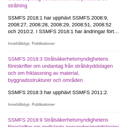
strålning
SSMFS 2018:1 har upphävt SSMFS 2008:9,
2008:27, 2008:28, 2008:29, 2008:51, 2008:52
och 2010:2. I SSMFS 2018:1 har ändringar förts
in genom SSMFS 2019:7, SSMFS 2021:3,
Innehållstyp: Publikationer
SSMFS 2022:14, SSMFS 2024:2 och SSMFS
2025:6.
SSMFS 2018:3 Strålsäkerhetsmyndighetens
föreskrifter om undantag från strålskyddslagen
och om friklassning av material,
byggnadsstrukturer och områden
SSMFS 2018:3 har upphävt SSMFS 2011:2.
Innehållstyp: Publikationer
SSMFS 2018:9 Strålsäkerhetsmyndighetens