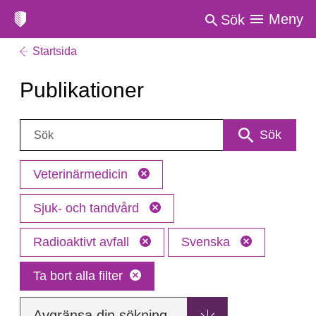
Meny
Sök
Startsida
Publikationer
Sök:
Sök
Veterinärmedicin
Sjuk- och tandvård
Radioaktivt avfall
Svenska
Ta bort alla filter
Avgränsa din sökning