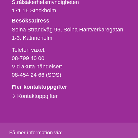
Strålsäkerhetsmyndigheten
171 16
Stockholm
Besöksadress
Solna Strandväg 96, Solna Hantverkaregatan
1-3
Katrineholm
Telefon,
Telefon växel:
fax
08-799 40 00
och
Vid akuta händelser:
e-
08-454 24 66 (SOS)
postadress
Fler kontaktuppgifter
Kontaktuppgifter
Få mer information via: