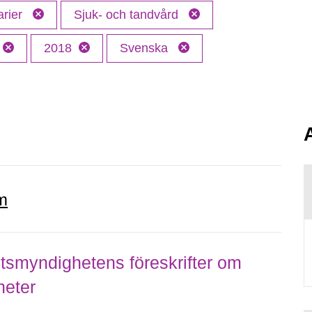
arier
Sjuk- och tandvård
2018
Svenska
m
smyndighetens föreskrifter om
heter