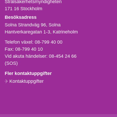
Strålsäkerhetsmyndigheten
171 16
Stockholm
Besöksadress
Solna Strandväg 96, Solna
Hantverkaregatan 1-3
Katrineholm
Telefon,
Telefon växel:
08-799 40 00
fax
Fax:
08-799 40 10
och
Vid akuta händelser:
08-454 24 66
e-
(SOS)
postadress
Fler kontaktuppgifter
Kontaktuppgifter