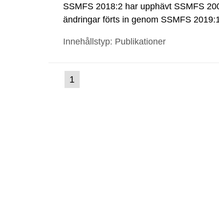
SSMFS 2018:2 har upphävt SSMFS 2008
ändringar förts in genom SSMFS 2019
Innehållstyp: Publikationer
(nuvarande
1
Gå
till
sida)
sida: