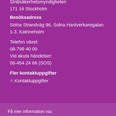
Strålsäkerhetsmyndigheten
171 16
Stockholm
Besöksadress
Solna Strandväg 96, Solna Hantverkaregatan
1-3
Katrineholm
Telefon,
Telefon växel:
fax
08-799 40 00
och
Vid akuta händelser:
e-
08-454 24 66 (SOS)
postadress
Fler kontaktuppgifter
Kontaktuppgifter
Få mer information via: