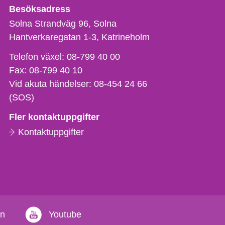
Besöksadress
Solna Strandväg 96, Solna
Hantverkaregatan 1-3
Katrineholm
Telefon,
Telefon växel:
08-799 40 00
fax
Fax:
08-799 40 10
och
Vid akuta händelser:
08-454 24 66
e-
(SOS)
postadress
Fler kontaktuppgifter
Kontaktuppgifter
in
Youtube