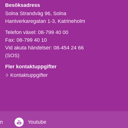
Besöksadress
Solna Strandväg 96, Solna
Hantverkaregatan 1-3
Katrineholm
Telefon,
Telefon växel:
08-799 40 00
fax
Fax:
08-799 40 10
och
Vid akuta händelser:
08-454 24 66
e-
(SOS)
postadress
Fler kontaktuppgifter
Kontaktuppgifter
in
Youtube