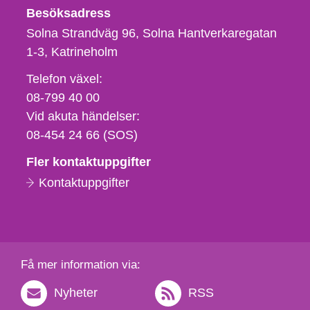
Besöksadress
Solna Strandväg 96, Solna Hantverkaregatan
1-3
Katrineholm
Telefon,
Telefon växel:
fax
08-799 40 00
och
Vid akuta händelser:
e-
08-454 24 66 (SOS)
postadress
Fler kontaktuppgifter
Kontaktuppgifter
Få mer information via:
Nyheter
RSS