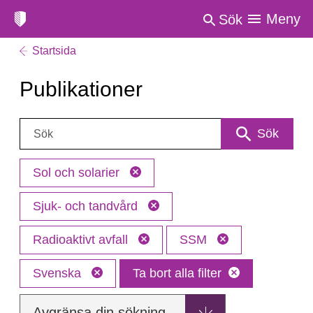
Meny
Sök
Startsida
Publikationer
Sök:
Sök
Sol och solarier
Sjuk- och tandvård
Radioaktivt avfall
SSM
Svenska
Ta bort alla filter
Avgränsa din sökning