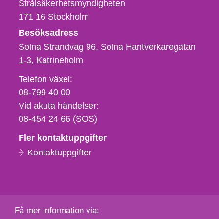
Strålsäkerhetsmyndigheten
171 16
Stockholm
Besöksadress
Solna Strandväg 96, Solna Hantverkaregatan
1-3
Katrineholm
Telefon,
Telefon växel:
fax
08-799 40 00
och
Vid akuta händelser:
e-
08-454 24 66 (SOS)
postadress
Fler kontaktuppgifter
Kontaktuppgifter
Få mer information via: