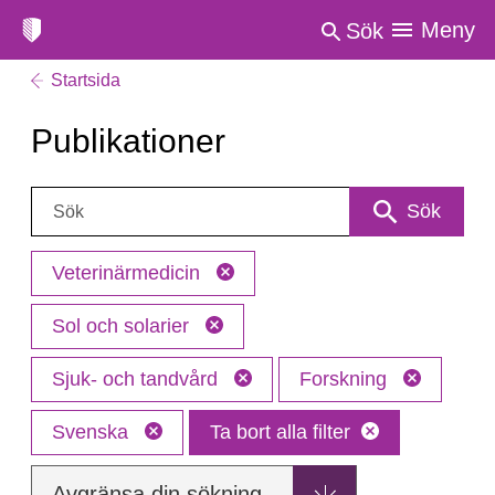
Meny
Sök
Startsida
Publikationer
Sök:
Sök
Veterinärmedicin
Sol och solarier
Sjuk- och tandvård
Forskning
Svenska
Ta bort alla filter
Avgränsa din sökning