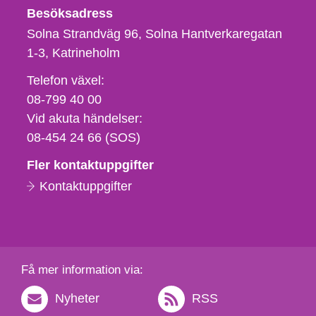
Besöksadress
Solna Strandväg 96, Solna Hantverkaregatan
1-3
Katrineholm
Telefon,
Telefon växel:
fax
08-799 40 00
och
Vid akuta händelser:
e-
08-454 24 66 (SOS)
postadress
Fler kontaktuppgifter
Kontaktuppgifter
Få mer information via:
Nyheter
RSS