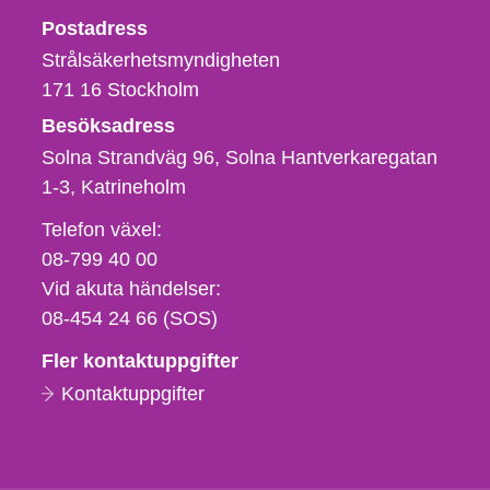
Strålsäkerhetsmyndigheten
Postadress
Strålsäkerhetsmyndigheten
171 16
Stockholm
Besöksadress
Solna Strandväg 96, Solna Hantverkaregatan
1-3
Katrineholm
Telefon,
Telefon växel:
fax
08-799 40 00
och
Vid akuta händelser:
e-
08-454 24 66 (SOS)
postadress
Fler kontaktuppgifter
Kontaktuppgifter