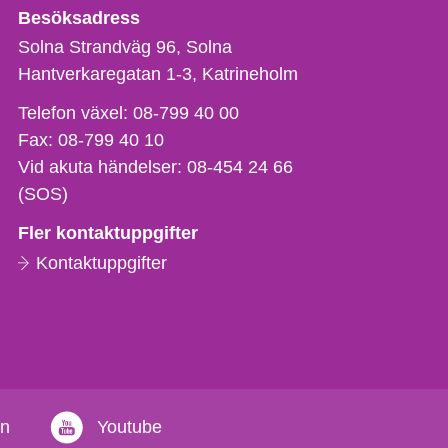
Besöksadress
Solna Strandväg 96, Solna
Hantverkaregatan 1-3
Katrineholm
Telefon,
Telefon växel:
08-799 40 00
fax
Fax:
08-799 40 10
och
Vid akuta händelser:
08-454 24 66
e-
(SOS)
postadress
Fler kontaktuppgifter
Kontaktuppgifter
in
Youtube