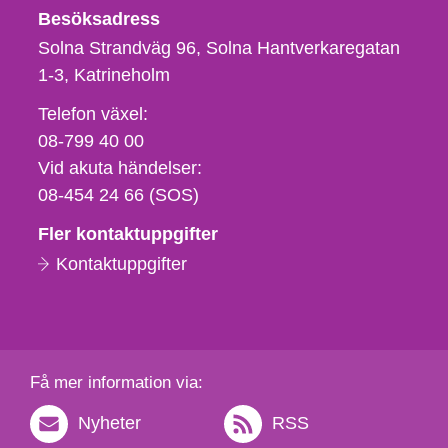
Besöksadress
Solna Strandväg 96, Solna Hantverkaregatan
1-3
Katrineholm
Telefon,
Telefon växel:
fax
08-799 40 00
och
Vid akuta händelser:
e-
08-454 24 66 (SOS)
postadress
Fler kontaktuppgifter
Kontaktuppgifter
Få mer information via:
Nyheter
RSS