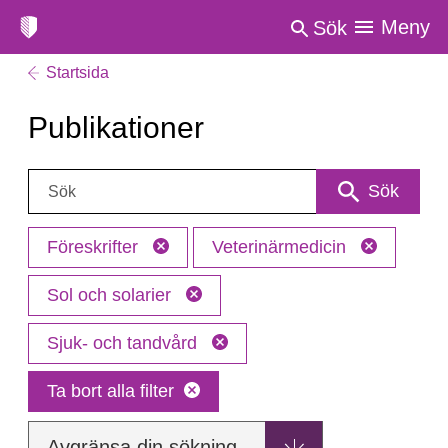
Meny
Sök
Startsida
Publikationer
Sök:
Sök
Föreskrifter
Veterinärmedicin
Sol och solarier
Sjuk- och tandvård
Ta bort alla filter
Avgränsa din sökning